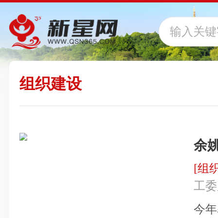
组织建设
余
慰
[组
工委
今年