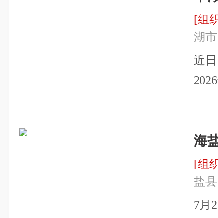
长、
任姚
统
[组
秀平
镇关
湖市
任顾
陪同
近日
区，
20
伢和
关心
共养
达学
社区
海
席会
务保
刘皆
关
[组
座谈
委老
盐县
日学
委专
7月