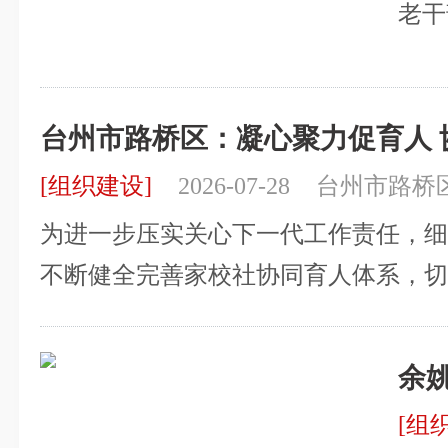
街道
老干
任参
职副
关工
步镇
作情
台州市路桥区：凝心聚力促育人 
线，
关工
策，
[组织建设]
2026-07-28
台州市路桥
通报
基层
为进一步压实关心下一代工作责任，
况。
人大
不断健全完善家校社协同育人体系，
主任
长，7月23日下午，路桥区路南街道
联席会议，统筹部署街道下一阶段关
余
会议参会阵容全面、覆盖层级广泛，
建
[组
体委员、各社区关工委负责人、优秀“