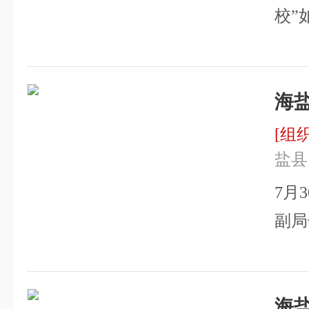
校”
市关
下一
海
钧，
局三
研
[组
工委
展
盐县
局务
7月
工委
副局
愿者
任刘
义伟
级调
街道
海
薛月