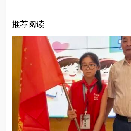
役军
社会
记张
行来
推荐阅读
芳，
作。
进会
任、
人黄
会长
任、
兰，
老干
萍，
记、
青，