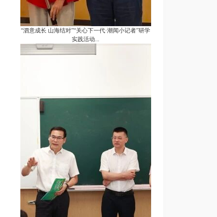
“泗意成长 山海结对”“关心下一代·潮闻小记者”研学
实践活动...