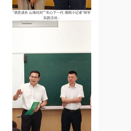
“泗意成长 山海结对”“关心下一代·潮闻小记者”研学
实践活动...