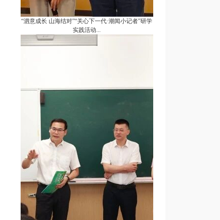
“泗意成长 山海结对”“关心下一代·潮闻小记者”研学
实践活动...