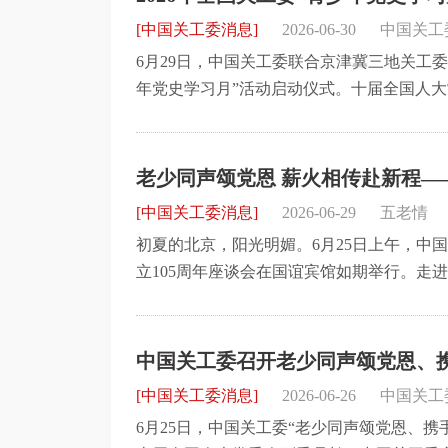
[中国关工委消息]
2026-06-30
中国关工
6月29日，中国关工委联合京津冀三地关工委
年党史学习月”活动启动仪式。十届全国人
省关工委主任叶连松出席并致辞，中国关工
年同台表演红色文化主题节目。
老少同声颂党恩 薪火相传赴新程—
程”庆祝中国共产党成立105周年座
[中国关工委消息]
2026-06-29
五老情
初夏的北京，阳光明媚。6月25日上午，中
立105周年座谈会在国谊宾馆如期举行。走进会
熠熠生辉。台下，与会代表呈正方形围坐，
中国关工委召开老少同声颂党恩、携
座谈会
[中国关工委消息]
2026-06-26
中国关工
6月25日，中国关工委“老少同声颂党恩、携