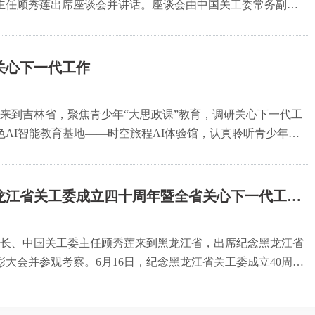
主任顾秀莲出席座谈会并讲话。座谈会由中国关工委常务副主
八大以来，以习近平同志为核心的党中央高度重视关心下一代
关心下一代工作
一行来到吉林省，聚焦青少年“大思政课”教育，调研关心下一代工
AI智能教育基地——时空旅程AI体验馆，认真聆听青少年对
人工智能技术在红色教育中的创新应用场景，并为省关工委实
龙江省关工委成立四十周年暨全省关心下一代工作
委员长、中国关工委主任顾秀莲来到黑龙江省，出席纪念黑龙江省
彰大会并参观考察。6月16日，纪念黑龙江省关工委成立40周年
开，顾秀莲主任出席会议并讲话。