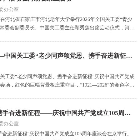
委办公室
在河北省石家庄市河北老年大学举行2026年全国关工委“青少
大常委会副委员长、中国关工委主任顾秀莲出席启动仪式，河北
委常务副主任吴德刚出席并讲话。启动仪式上，“五老”和青少
—中国关工委“老少同声颂党恩、携手奋进新征
谈会侧记
国关工委“老少同声颂党恩、携手奋进新征程”庆祝中国共产党成
场，红色的巨幅背景板庄重夺目，“1921—2026”的金色字样
拉近了彼此的距离，更添一份面对面交流的凝聚力。
手奋进新征程——庆祝中国共产党成立105周年
委办公室
手奋进新征程”庆祝中国共产党成立105周年座谈会在京举行。