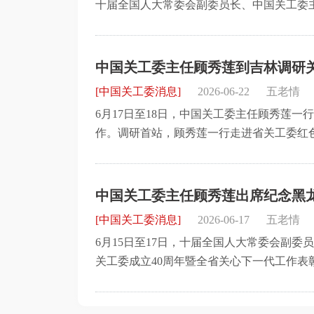
十届全国人大常委会副委员长、中国关工委
任鲁勇主持。顾秀莲在讲话中指出，党的十
工作。
中国关工委主任顾秀莲到吉林调研
[中国关工委消息]
2026-06-22
五老情
6月17日至18日，中国关工委主任顾秀莲
作。调研首站，顾秀莲一行走进省关工委红色
英模人物先进事迹的生动讲解，沉浸式体验
践教育基地揭牌。
中国关工委主任顾秀莲出席纪念黑
表彰大会
[中国关工委消息]
2026-06-17
五老情
6月15日至17日，十届全国人大常委会副
关工委成立40周年暨全省关心下一代工作表
暨全省关心下一代工作表彰大会在哈尔滨召