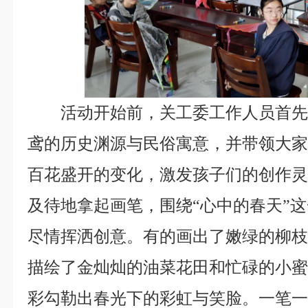
活动开始前，关工委工作人员首
鸢的历史渊源与民俗寓意，并带领大
百花盛开的变化，激发孩子们的创作
及待地拿起画笔，围绕“心中的春天”
尽情挥洒创意。有的画出了嫩绿的柳
描绘了金灿灿的油菜花田和忙碌的小
彩勾勒出春光下的彩虹与笑脸。一笔