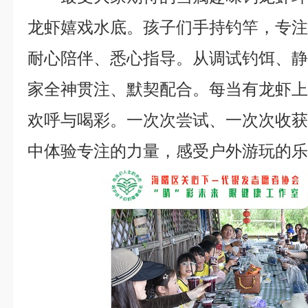
龙虾嬉戏水底。孩子们手持钓竿，专
耐心陪伴、悉心指导。从调试钓饵、
家全神贯注、默契配合。每当有龙虾
欢呼与喝彩。一次次尝试、一次次收
中体验专注的力量，感受户外游玩的