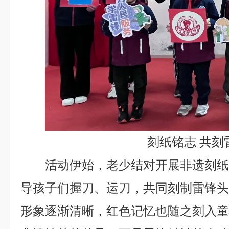
刻纸铭志 共刻
活动伊始，老少结对开展非遗刻
导孩子们握刀、运刀，共同刻制雷锋
形象逐渐清晰，红色记忆也随之刻入