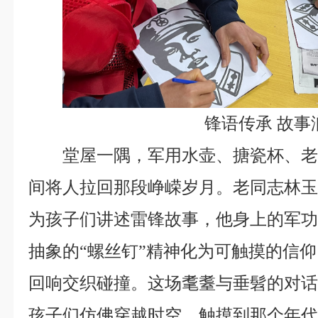
锋语传承 故事
堂屋一隅，军用水壶、搪瓷杯、
间将人拉回那段峥嵘岁月。老同志林
为孩子们讲述雷锋故事，他身上的军
抽象的“螺丝钉”精神化为可触摸的信
回响交织碰撞。这场耄耋与垂髫的对
孩子们仿佛穿越时空，触摸到那个年