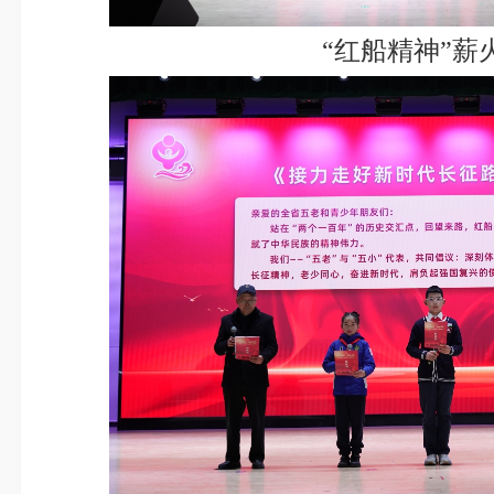
“红船精神”薪