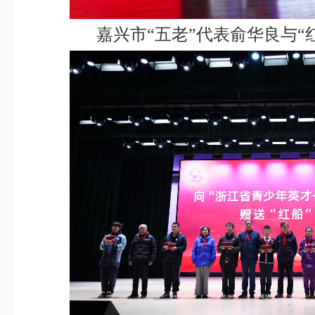
嘉兴市“五老”代表俞华良与“