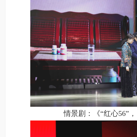
情景剧：《“红心56”