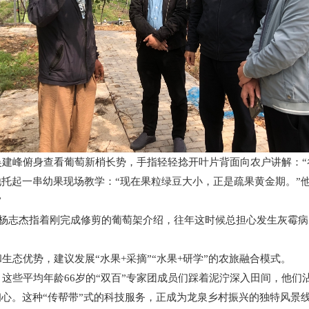
吴建峰俯身查看葡萄新梢长势，手指轻轻捻开叶片背面向农户讲解：“
他托起一串幼果现场教学：“现在果粒绿豆大小，正是疏果黄金期。”他
”
场主杨志杰指着刚完成修剪的葡萄架介绍，往年这时候总担心发生灰霉
生态优势，建议发展“水果+采摘”“水果+研学”的农旅融合模式。
这些平均年龄66岁的“双百”专家团成员们踩着泥泞深入田间，他们
初心。这种“传帮带”式的科技服务，正成为龙泉乡村振兴的独特风景